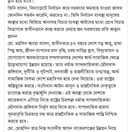
ম্লান হয়ে যাবে।
তিনি বলেন, বিনাভোটে নির্বাচন করে সরকারে ক্ষমতায় যাওয়া জাসদ
কোনদিন সমর্থন করেনি, করবেও না। তিনি নির্বাচন ব্যবস্থা মানুষের
আস্থার মধ্যে ফিরিয়ে আনাসহ বিচার ব্যবস্থা আইনের মধ্যে রেখে বিচার
বিভাগকে স্বাধীনভাবে কাজ করতে দেয়ার জন সরকারের প্রতি আহ্বান
জানন
মো. মহসিন আরো বলেন, স্বাধীনতার ৫০ বছরে দেশে গড় আয়ু, মাথা
পিছু আয়, জীবন-যাপনের মান বৃদ্ধি, চরম দারিদ্র হ্রাস, বিদ্যুতায়ন ও
যোগাযোগ অবকাঠামোর সম্প্রসারণসহ দেশের আর্থ-সামাজিক ক্ষেত্রে
উল্লেখযোগ্য উন্নয়ন হয়েছে। তবে ধর্মান্ধ সাম্প্রদায়িকতা-মৌলবাদ-
জঙ্গিবাদ, দুর্নীতি ও লুটপাট, দলবাজী ও রাজনীতিতে গুন্ডাতন্ত্র, আর্থ-
সামাজিক বৈষম্য দেশে মহাবিপদ হয়ে দেখা দিয়েছে। ওরা রাষ্ট্রের
অস্তিত্বকে করছে। সংবিধান-আইন-কানুন ও রাজনৈতিক নেতৃত্বকে
চ্যালেঞ্জ করছে বৃদ্ধাঙ্গুুলি দেখাচ্ছে। এই অবস্থা থেকে দেশকে
আরেকধাপ এগিয়ে নিতে রাষ্ট্রের চিরশত্রু ধর্মান্ধ সাম্প্রদায়িকতা-
মৌলবাদ-জঙ্গিবাদ নির্মূল করে দিতে হবে। সাম্প্রদায়িক হামলা
পুনরাবৃত্তি চিরতরে বন্ধ করে রাজনৈতিক ও সামাজিক শান্তি নিশ্চিত
করতে হবে।
মো. মোহসিন তার নিজ সংসদীয় আসন বাকেরগঞ্জের উন্নয়ন নিয়ে