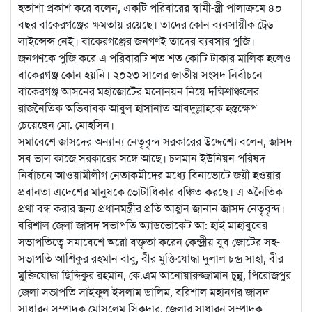
হতাশা প্রকাশ করে বলেন, একটি পরিবারের স্বামী-স্ত্রী পালাক্রমে ৪০
বছর বাকেরগঞ্জের ক্ষমতায় রয়েছে। তাদের কোন ব্যবসায়ীক ট্রেড
লাইন্সেন্স নেই। বাকেরগঞ্জের জনগণই তাদের ব্যবসার পুজি।
জনগণকে পুজি করে এ পরিবারটি শত শত কোটি টাকার মালিক হলেও
বাকেরগঞ্জ কোন হয়নি। ২০২৩ সালের জাতীয় সংসদ নির্বাচনে
বাকেরগঞ্জ আসনের মহাজোটের মনোনয়ন নিয়ে দক্ষিণাঞ্চলের
রাজনৈতিক অভিবাবক আবুল হাসানাত আবদুল্লাহকে হস্তক্ষেপ
চেয়েছেন মো. মোহসিন।
সমাবেশে জাসদের অন্যান্য নেতৃবৃন্দ সরকারের উদ্দেশ্যে বলেন, জাসদ
সব ভাল কাজে সরকারের সঙ্গে আছে। চলমান ইউনিয়ন পরিষদ
নির্বাচনে আওয়ামীলীগ নেতাকর্মীদের মধ্যে বিনাভোটে জয়ী হওয়ার
প্রবানতা এদেশের মানুষকে ভোটাধিকার বঞ্চিত করছে। এ অনৈতিক
প্রথা বন্ধ করার জন্য প্রধানমন্ত্রীর প্রতি আহ্বান জানান জাসদ নেতৃবৃন্দ।
বরিশাল জেলা জাসদ সভাপতি অ্যাডভোকেট আ: হাই মাহাবুবের
সভাপতিত্বে সমাবেশে অরো বক্তৃতা করেন কেন্দ্রীয় যুব জোটের সহ-
সভাপতি আশিকুর রহমান বাবু, বীর মুক্তিযোদ্ধা দুলাল চন্দ্র সাহা, বীর
মুক্তিযোদ্ধা ছিদ্দিকুর রহমান, কে.এম আনোয়ারুজ্জামান চুন্নু, পিরোজপুর
জেলা সভাপতি সাইফুল ইসলাম ডালিম, বরিশাল মহানগর জাসদ
সাধারন সম্পাদক মোসলেম সিকদার, জেলার সাধারন সম্পাদক