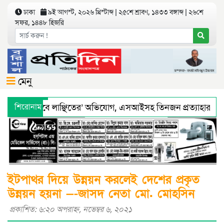
ঢাকা
৯ই আগস্ট, ২০২৬ খ্রিস্টাব্দ | ২৫শে শ্রাবণ, ১৪৩৩ বঙ্গাব্দ | ২৬শে
সফর, ১৪৪৮ হিজরি
মেনু
 ‘শারীরিকভাবে লাঞ্ছিতের’ অভিযোগ, এসআইসহ তিনজন প্রত্যাহার
শিরোনাম
য অধিদফতরের মহাপরিচালকের হুশিয়ারী
বরিশালে শ্রমিকদের সঙ্গে ছ
ইটপাথর দিয়ে উন্নয়ন করলেই দেশের প্রকৃত
উন্নয়ন হয়না —-জাসদ নেতা মো. মোহসিন
প্রকাশিত: ৬:২০ অপরাহ্ণ, নভেম্বর ৬, ২০২১