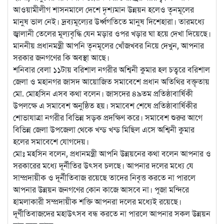
আওয়ামীলীগ শাসনমালে দেশে দৃশ্যমান উন্নয়ন হলেও তৃনমূলের
মানুষ ভাল নেই। দ্রব্যমূল্যের উর্ধ্বগতিতে মানুষ দিশেহারা। তারমধ্যে
জ্বালানী তেলের মূল্যবৃদ্ধি যেন মড়ার ওপর খড়ার ঘা হয়ে দেখা দিয়েছে।
মাননীয় প্রধানমন্ত্রী আপনি তৃনমূলের খোঁজখবর নিয়ে দেখুন, আপনার
সরকার জনগণের কি অবস্থা আছে।
শনিবার বেলা ১১টায় বরিশাল নগরীর অশ্বিনী কুমার হল চত্বরে বরিশাল
জেলা ও মহানগর জাসদ আয়োজিত সমাবেশে প্রধান অতিথির বক্তৃতায়
মো. মোহসিন এসব কথা বলেন। জাসদের ৪৯তম প্রতিষ্ঠাবার্ষিকী
উপলক্ষে এ সমাবেশ অনুষ্ঠিত হয়। সমাবেশ শেষে প্রতিষ্ঠাবার্ষিকীর
শোভাযাত্রা নগরীর বিভিন্ন সড়ক প্রদক্ষিণ করে। সমাবেশ শুরুর আগে
বিভিন্ন জেলা উপজেলা থেকে খন্ড খন্ড মিছিল এসে অশ্বিনী কুমার
হলের সমাবেশে যোগদেয়।
মোঃ মহসিন বলেন, প্রধানমন্ত্রী আপনি উন্নয়নের কথা বলেন আপনার ও
সরকারের মধ্যে দূর্নীতির উৎসব চলছে। আপনার দলের মধ্যে যে
সাম্প্রদায়ীক ও দূর্নীতিবাজ রয়েছে তাদের নিবৃত্ত করতে না পারলে
আপনার উন্নয়ন জনগণের কোন কাজে আসবে না। পূজা মন্দিরে
হামলাকারী সম্প্রদায়ীক শক্তি আপনরা দলের মধ্যেই রয়েছে।
দূর্ণীতিবাজদের মহাউৎসব বন্ধ করতে না পারলে আপনার সকল উন্নয়ন