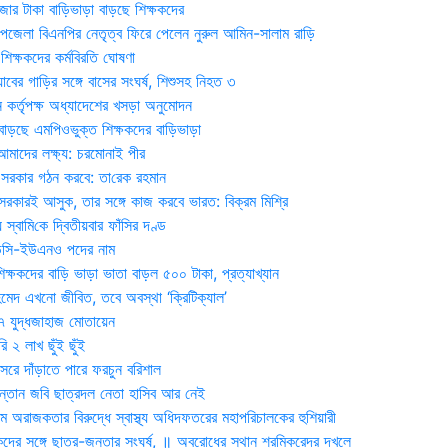
জার টাকা বাড়িভাড়া বাড়ছে শিক্ষকদের
জেলা বিএনপির নেতৃত্ব ফিরে পেলেন নুরুল আমিন-সালাম রাড়ি
িক্ষকদের কর্মবিরতি ঘোষণা
যাবের গাড়ির সঙ্গে বাসের সংঘর্ষ, শিশুসহ নিহত ৩
 কর্তৃপক্ষ অধ্যাদেশের খসড়া অনুমোদন
াড়ছে এমপিওভুক্ত শিক্ষকদের বাড়িভাড়া
দের লক্ষ্য: চরমোনাই পীর
সরকার গঠন করবে: তা‌রেক রহমান
সরকারই আসুক, তার সঙ্গে কাজ করবে ভারত: বিক্রম মিশ্রি
য় স্বা‌মি‌কে দ্বিতীয়বার ফাঁসির দণ্ড
ডিসি-ইউএনও পদের নাম
ক্ষকদের বাড়ি ভাড়া ভাতা বাড়ল ৫০০ টাকা, প্রত্যাখ্যান
দ এখনো জীবিত, তবে অবস্থা ‘ক্রিটিক্যাল’
৭ যুদ্ধজাহাজ মোতায়েন
 ২ লাখ ছুঁই ছুঁই
রে দাঁড়াতে পারে ফরচুন বরিশাল
সন্তান জবি ছাত্রদল নেতা হাসিব আর নেই
 অরাজকতার বিরুদ্ধে স্বাস্থ্য অধিদফতরের মহাপরিচালকের হুশিয়ারী
কদের সঙ্গে ছাত্র-জনতার সংঘর্ষ, ॥ অবরোধের স্থান শ্রমিকরেদর দখলে