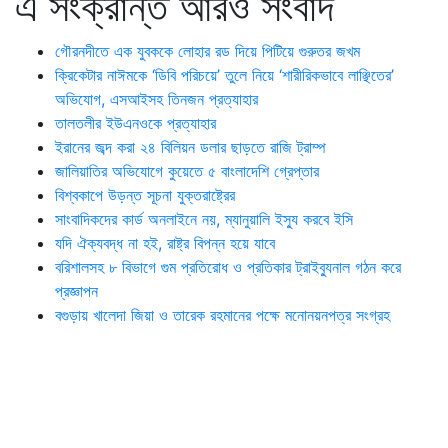
এ সংক্রান্ত আরও সংবাদ
গৌরনদীতে এক যুবককে লোহার রড দিয়ে পিটিয়ে গুরুতর জখম
ক্রিকেটার নাঈমকে ‘ডিবি পরিচয়ে’ তুলে নিয়ে ‘শারীরিকভাবে লাঞ্ছিতের’
অভিযোগ, এসআইসহ তিনজন প্রত্যাহার
তালতলীর ইউএনওকে প্রত্যাহার
ইরানের জব্দ করা ২৪ বিলিয়ন ডলার ছাড়তে রাজি ট্রাম্প
জালিয়াতির অভিযোগে কুয়েতে ৫ বাংলাদেশি গ্রেপ্তার
বিশ্বকাপে উড়ন্ত সূচনা যুক্তরাষ্ট্রের
সাংবাদিকদের কার্ড অনলাইনে নয়, ম্যানুয়ালি ইস্যু করবে ইসি
যদি ঐক্যবদ্ধ না হই, রাষ্ট্র বিপন্ন হয়ে যাবে
বরিশালসহ ৮ বিভাগে গুম প্রতিরোধ ও প্রতিকার ট্রাইব্যুনাল গঠন করে
প্রজ্ঞাপন
বগুড়ায় খালেদা জিয়া ও তারেক রহমানের পক্ষে মনোনয়নপত্র সংগ্রহ