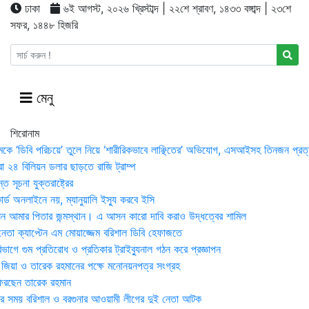
ঢাকা
৬ই আগস্ট, ২০২৬ খ্রিস্টাব্দ | ২২শে শ্রাবণ, ১৪৩৩ বঙ্গাব্দ | ২৩শে
সফর, ১৪৪৮ হিজরি
মেনু
শিরোনাম
মকে ‘ডিবি পরিচয়ে’ তুলে নিয়ে ‘শারীরিকভাবে লাঞ্ছিতের’ অভিযোগ, এসআইসহ তিনজন প্রত্
া ২৪ বিলিয়ন ডলার ছাড়তে রাজি ট্রাম্প
 সূচনা যুক্তরাষ্ট্রের
র্ড অনলাইনে নয়, ম্যানুয়ালি ইস্যু করবে ইসি
 আমার পিতার জন্মস্থান। এ আসন কারো দাবি করাও উদ্ধত্বের শামিল
তা ক্যাপ্টেন এম মোয়াজ্জেম বরিশাল ডিবি হেফাজতে
াগে গুম প্রতিরোধ ও প্রতিকার ট্রাইব্যুনাল গঠন করে প্রজ্ঞাপন
া জিয়া ও তারেক রহমানের পক্ষে মনোনয়নপত্র সংগ্রহ
িরছেন তারেক রহমান
র সময় ব‌রিশাল ও বরগুনার আওয়ামী লীগের দুই নেতা আটক