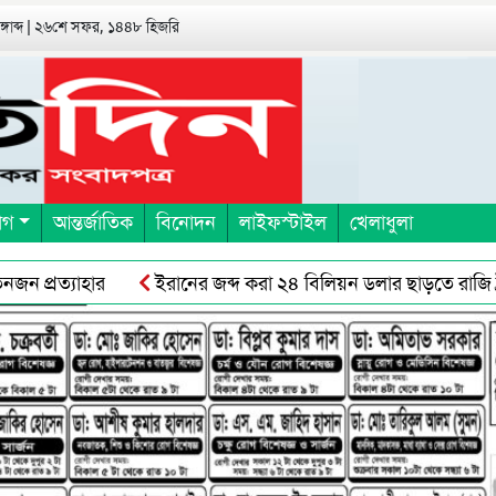
বঙ্গাব্দ | ২৬শে সফর, ১৪৪৮ হিজরি
াগ
আন্তর্জাতিক
বিনোদন
লাইফস্টাইল
খেলাধুলা
্রত্যাহার
ইরানের জব্দ করা ২৪ বিলিয়ন ডলার ছাড়তে রাজি ট্রাম্প
্রমিকদের সঙ্গে ছাত্র-জনতার সংঘর্ষ, ॥ অবরোধের স্থান শ্রমিকরেদর দখলে