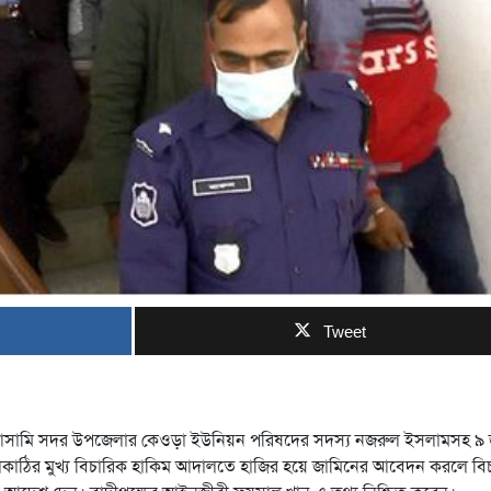
Tweet
র আসামি সদর উপজেলার কেওড়া ইউনিয়ন পরিষদের সদস্য নজরুল ইসলামসহ ৯
লকাঠির মুখ্য বিচারিক হাকিম আদালতে হাজির হয়ে জামিনের আবেদন করলে বি