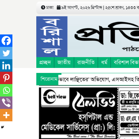
ঢাকা
৯ই আগস্ট, ২০২৬ খ্রিস্টাব্দ | ২৫শে শ্রাবণ, ১৪৩৩ 
প্রচ্ছদ
জাতীয়
রাজনীতি
ধর্ম
বরিশাল বিভ
িচয়ে’ তুলে নিয়ে ‘শারীরিকভাবে লাঞ্ছিতের’ অভিযোগ, এসআইসহ তিনজন প
শিরোনাম
রুদ্ধে স্বাস্থ্য অধিদফতরের মহাপরিচালকের হুশিয়ারী
বরিশালে শ