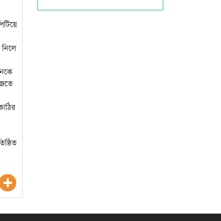
পিটিয়ে
 নিলে
জনকে
াজতে
কাঠির
িষ্ঠিত