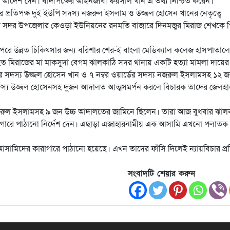
র আদেশ দেন। বাদীপক্ষের আইনজীবী ফয়সাল খান এ তথ্য নিশ্চিত করেন।
 প্রতিপক্ষ দুই ইউপি সদস্য নজরুল ইসলাম ও উজ্জল হোসেন খানের নেতৃত্বে
াঠি সদর উপজেলার কেওড়া ইউনিয়নের রনমতি বাজারে দিনমজুর মিরাজ শেখকে 
ে উন্নত চিকিৎসার জন্য বরিশার শের-ই বাংলা মেডিক্যাল কলেজ হাসপাতালে
হত মিরাজের মা মাকসুদা বেগম ঝালকাঠি সদর থানায় একটি হত্যা মামলা দায়ের
র সদস্য উজ্জল হোসেন খান ও ৭ নম্বর ওয়ার্ডের সদস্য নজরুল ইসলামসহ ১২ 
দস্য উজ্জল হোসেনসহ দুজন আদালত আত্মসমর্পন করলে বিচারক তাদের জেলহ
য নজরুল ইসলামসহ ৯ জন উচ্চ আদালতের জামিনে ছিলেন। তারা আজ বুধবার ঝাল
রাগারে পাঠানো নির্দেশ দেন। এছাড়া এজাহারনামীয় এক আসামি এখনো পলাতক
সামিদের কারাগারে পাঠানো হয়েছে। এখন তাদের ফাঁসি দিলেই ন্যায়বিচার প্রত
সংবাদটি শেয়ার করুন