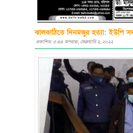
ঝালকাঠিতে দিনমজুর হত্যা: ইউপি স
প্রকাশিত: ৫:৪৪ অপরাহ্ণ, ফেব্রুয়ারি ২, ২০২২