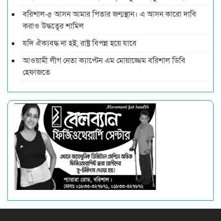
বরিশাল-৫ আসন আমার পিতার জন্মস্থান। এ আসন কারো দাবি
করাও উদ্ধত্বের শামিল
যদি ঐক্যবদ্ধ না হই, রাষ্ট্র বিপন্ন হয়ে যাবে
আওয়ামী লীগ নেতা ক্যাপ্টেন এম মোয়াজ্জেম বরিশাল ডিবি
হেফাজতে