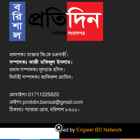
প্রকাশকঃ ডাক্তার জি.কে চক্রবর্তী।
সম্পাদকঃ কাজী মফিজুল ইসলাম।
প্রধান সম্পাদকঃ নুসরাত রসিদ।
নির্বাহী সম্পাদকঃ জাকিরুল মোমিন।
মোবাইলঃ 01711225620
মেইলঃ protidin.barisal@gmail.com
ঠিকানাঃ প্যারারা রোড, বরিশাল ৮২০০।
Design and developed by
Engieer BD Network