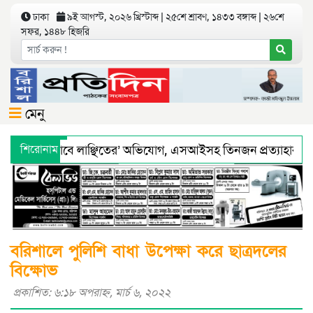
ঢাকা
৯ই আগস্ট, ২০২৬ খ্রিস্টাব্দ | ২৫শে শ্রাবণ, ১৪৩৩ বঙ্গাব্দ | ২৬শে
সফর, ১৪৪৮ হিজরি
মেনু
য়ে ‘শারীরিকভাবে লাঞ্ছিতের’ অভিযোগ, এসআইসহ তিনজন প্রত্যাহার
শিরোনাম
থ্য অধিদফতরের মহাপরিচালকের হুশিয়ারী
বরিশালে শ্রমিকদের সঙ্গে
বরিশালে পুলিশি বাধা উপেক্ষা করে ছাত্রদলের
বিক্ষোভ
প্রকাশিত: ৬:১৮ অপরাহ্ণ, মার্চ ৬, ২০২২