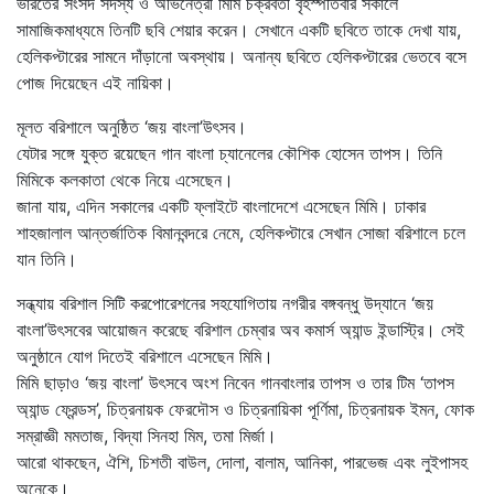
ভারতের সংসদ সদস্য ও অভিনেত্রী মিমি চক্রবর্তী বৃহস্পতিবার সকালে
সামাজিকমাধ্যমে তিনটি ছবি শেয়ার করেন। সেখানে একটি ছবিতে তাকে দেখা যায়,
হেলিকপ্টারের সামনে দাঁড়ানো অবস্থায়। অনান্য ছবিতে হেলিকপ্টারের ভেতবে বসে
পোজ দিয়েছেন এই নায়িকা।
মূলত বরিশালে অনুষ্ঠিত ‘জয় বাংলা’উৎসব।
যেটার সঙ্গে যুক্ত রয়েছেন গান বাংলা চ্যানেলের কৌশিক হোসেন তাপস। তিনি
মিমিকে কলকাতা থেকে নিয়ে এসেছেন।
জানা যায়, এদিন সকালের একটি ফ্লাইটে বাংলাদেশে এসেছেন মিমি। ঢাকার
শাহজালাল আন্তর্জাতিক বিমানবন্দরে নেমে, হেলিকপ্টারে সেখান সোজা বরিশালে চলে
যান তিনি।
সন্ধ্যায় বরিশাল সিটি করপোরেশনের সহযোগিতায় নগরীর বঙ্গবন্ধু উদ্যানে ‘জয়
বাংলা’উৎসবের আয়োজন করেছে বরিশাল চেম্বার অব কমার্স অ্যান্ড ইন্ডাস্ট্রি। সেই
অনুষ্ঠানে যোগ দিতেই বরিশালে এসেছেন মিমি।
মিমি ছাড়াও ‘জয় বাংলা’ উৎসবে অংশ নিবেন গানবাংলার তাপস ও তার টিম ‘তাপস
অ্যান্ড ফ্রেন্ডস’, চিত্রনায়ক ফেরদৌস ও চিত্রনায়িকা পূর্ণিমা, চিত্রনায়ক ইমন, ফোক
সম্রাজ্ঞী মমতাজ, বিদ্যা সিনহা মিম, তমা মির্জা।
আরো থাকছেন, ঐশি, চিশতী বাউল, দোলা, বালাম, আনিকা, পারভেজ এবং লুইপাসহ
অনেকে।