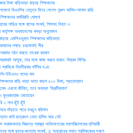
জার টাকা বাড়িভাড়া বাড়ছে শিক্ষকদের
জেলা বিএনপির নেতৃত্ব ফিরে পেলেন নুরুল আমিন-সালাম রাড়ি
িক্ষকদের কর্মবিরতি ঘোষণা
যাবের গাড়ির সঙ্গে বাসের সংঘর্ষ, শিশুসহ নিহত ৩
 কর্তৃপক্ষ অধ্যাদেশের খসড়া অনুমোদন
াড়ছে এমপিওভুক্ত শিক্ষকদের বাড়িভাড়া
দের লক্ষ্য: চরমোনাই পীর
সরকার গঠন করবে: তা‌রেক রহমান
সরকারই আসুক, তার সঙ্গে কাজ করবে ভারত: বিক্রম মিশ্রি
য় স্বা‌মি‌কে দ্বিতীয়বার ফাঁসির দণ্ড
ডিসি-ইউএনও পদের নাম
ক্ষকদের বাড়ি ভাড়া ভাতা বাড়ল ৫০০ টাকা, প্রত্যাখ্যান
দ এখনো জীবিত, তবে অবস্থা ‘ক্রিটিক্যাল’
৭ যুদ্ধজাহাজ মোতায়েন
 ২ লাখ ছুঁই ছুঁই
রে দাঁড়াতে পারে ফরচুন বরিশাল
সন্তান জবি ছাত্রদল নেতা হাসিব আর নেই
 অরাজকতার বিরুদ্ধে স্বাস্থ্য অধিদফতরের মহাপরিচালকের হুশিয়ারী
কদের সঙ্গে ছাত্র-জনতার সংঘর্ষ, ॥ অবরোধের স্থান শ্রমিকরেদর দখলে