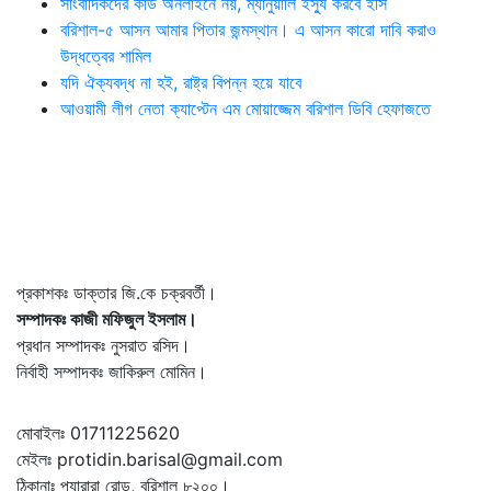
সাংবাদিকদের কার্ড অনলাইনে নয়, ম্যানুয়ালি ইস্যু করবে ইসি
বরিশাল-৫ আসন আমার পিতার জন্মস্থান। এ আসন কারো দাবি করাও
উদ্ধত্বের শামিল
যদি ঐক্যবদ্ধ না হই, রাষ্ট্র বিপন্ন হয়ে যাবে
আওয়ামী লীগ নেতা ক্যাপ্টেন এম মোয়াজ্জেম বরিশাল ডিবি হেফাজতে
প্রকাশকঃ ডাক্তার জি.কে চক্রবর্তী।
সম্পাদকঃ কাজী মফিজুল ইসলাম।
প্রধান সম্পাদকঃ নুসরাত রসিদ।
নির্বাহী সম্পাদকঃ জাকিরুল মোমিন।
মোবাইলঃ 01711225620
মেইলঃ protidin.barisal@gmail.com
ঠিকানাঃ প্যারারা রোড, বরিশাল ৮২০০।