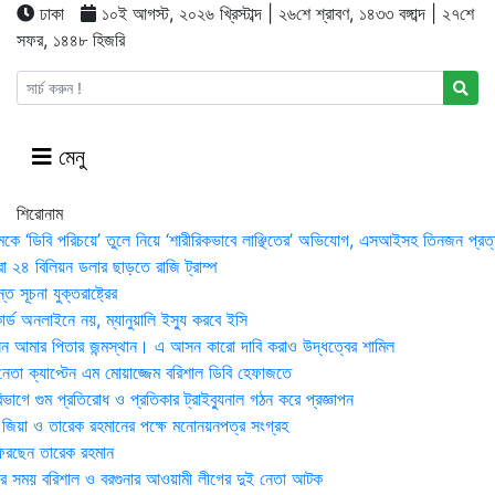
ঢাকা
১০ই আগস্ট, ২০২৬ খ্রিস্টাব্দ | ২৬শে শ্রাবণ, ১৪৩৩ বঙ্গাব্দ | ২৭শে
সফর, ১৪৪৮ হিজরি
মেনু
শিরোনাম
মকে ‘ডিবি পরিচয়ে’ তুলে নিয়ে ‘শারীরিকভাবে লাঞ্ছিতের’ অভিযোগ, এসআইসহ তিনজন প্রত্
া ২৪ বিলিয়ন ডলার ছাড়তে রাজি ট্রাম্প
 সূচনা যুক্তরাষ্ট্রের
র্ড অনলাইনে নয়, ম্যানুয়ালি ইস্যু করবে ইসি
 আমার পিতার জন্মস্থান। এ আসন কারো দাবি করাও উদ্ধত্বের শামিল
তা ক্যাপ্টেন এম মোয়াজ্জেম বরিশাল ডিবি হেফাজতে
াগে গুম প্রতিরোধ ও প্রতিকার ট্রাইব্যুনাল গঠন করে প্রজ্ঞাপন
া জিয়া ও তারেক রহমানের পক্ষে মনোনয়নপত্র সংগ্রহ
িরছেন তারেক রহমান
র সময় ব‌রিশাল ও বরগুনার আওয়ামী লীগের দুই নেতা আটক