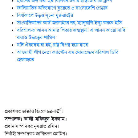
ইরানের জব্দ করা ২৪ বিলিয়ন ডলার ছাড়তে রাজি ট্রাম্প
জালিয়াতির অভিযোগে কুয়েতে ৫ বাংলাদেশি গ্রেপ্তার
বিশ্বকাপে উড়ন্ত সূচনা যুক্তরাষ্ট্রের
সাংবাদিকদের কার্ড অনলাইনে নয়, ম্যানুয়ালি ইস্যু করবে ইসি
বরিশাল-৫ আসন আমার পিতার জন্মস্থান। এ আসন কারো দাবি
করাও উদ্ধত্বের শামিল
যদি ঐক্যবদ্ধ না হই, রাষ্ট্র বিপন্ন হয়ে যাবে
আওয়ামী লীগ নেতা ক্যাপ্টেন এম মোয়াজ্জেম বরিশাল ডিবি
হেফাজতে
প্রকাশকঃ ডাক্তার জি.কে চক্রবর্তী।
সম্পাদকঃ কাজী মফিজুল ইসলাম।
প্রধান সম্পাদকঃ নুসরাত রসিদ।
নির্বাহী সম্পাদকঃ জাকিরুল মোমিন।