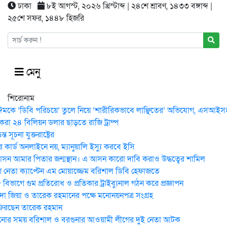
ঢাকা
৮ই আগস্ট, ২০২৬ খ্রিস্টাব্দ | ২৪শে শ্রাবণ, ১৪৩৩ বঙ্গাব্দ |
২৫শে সফর, ১৪৪৮ হিজরি
মেনু
শিরোনাম
ঈমকে ‘ডিবি পরিচয়ে’ তুলে নিয়ে ‘শারীরিকভাবে লাঞ্ছিতের’ অভিযোগ, এসআইসহ 
করা ২৪ বিলিয়ন ডলার ছাড়তে রাজি ট্রাম্প
 সূচনা যুক্তরাষ্ট্রের
কার্ড অনলাইনে নয়, ম্যানুয়ালি ইস্যু করবে ইসি
ন আমার পিতার জন্মস্থান। এ আসন কারো দাবি করাও উদ্ধত্বের শামিল
নেতা ক্যাপ্টেন এম মোয়াজ্জেম বরিশাল ডিবি হেফাজতে
িভাগে গুম প্রতিরোধ ও প্রতিকার ট্রাইব্যুনাল গঠন করে প্রজ্ঞাপন
েদা জিয়া ও তারেক রহমানের পক্ষে মনোনয়নপত্র সংগ্রহ
ফিরছেন তারেক রহমান
োর সময় ব‌রিশাল ও বরগুনার আওয়ামী লীগের দুই নেতা আটক