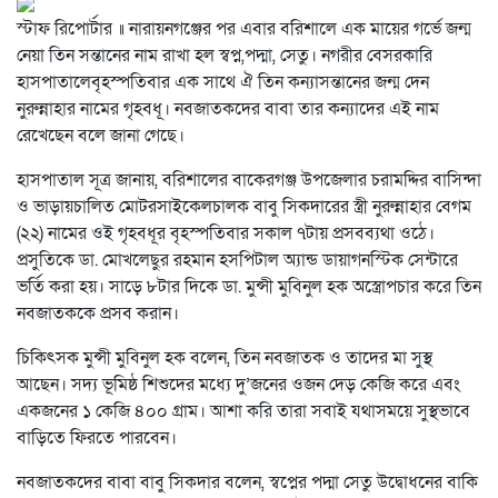
স্টাফ রিপোর্টার ॥ নারায়নগঞ্জের পর এবার বরিশালে এক মায়ের গর্ভে জন্ম
নেয়া তিন সন্তানের নাম রাখা হল স্বপ্ন,পদ্মা, সেতু। নগরীর বেসরকারি
হাসপাতালেবৃহস্পতিবার এক সাথে ঐ তিন কন্যাসন্তানের জন্ম দেন
নুরুন্নাহার নামের গৃহবধূ। নবজাতকদের বাবা তার কন্যাদের এই নাম
রেখেছেন বলে জানা গেছে।
হাসপাতাল সূত্র জানায়, বরিশালের বাকেরগঞ্জ উপজেলার চরামদ্দির বাসিন্দা
ও ভাড়ায়চালিত মোটরসাইকেলচালক বাবু সিকদারের স্ত্রী নুরুন্নাহার বেগম
(২২) নামের ওই গৃহবধূর বৃহস্পতিবার সকাল ৭টায় প্রসবব্যথা ওঠে।
প্রসুতিকে ডা. মোখলেছুর রহমান হসপিটাল অ্যান্ড ডায়াগনস্টিক সেন্টারে
ভর্তি করা হয়। সাড়ে ৮টার দিকে ডা. মুন্সী মুবিনুল হক অস্ত্রোপচার করে তিন
নবজাতককে প্রসব করান।
চিকিৎসক মুন্সী মুবিনুল হক বলেন, তিন নবজাতক ও তাদের মা সুস্থ
আছেন। সদ্য ভূমিষ্ঠ শিশুদের মধ্যে দু’জনের ওজন দেড় কেজি করে এবং
একজনের ১ কেজি ৪০০ গ্রাম। আশা করি তারা সবাই যথাসময়ে সুস্থভাবে
বাড়িতে ফিরতে পারবেন।
নবজাতকদের বাবা বাবু সিকদার বলেন, স্বপ্নের পদ্মা সেতু উদ্বোধনের বাকি