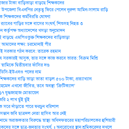
হাজার টাকা বাড়িভাড়া বাড়ছে শিক্ষকদের
উপজেলা বিএনপির নেতৃত্ব ফিরে পেলেন নুরুল আমিন-সালাম রাড়ি
 শিক্ষকদের কর্মবিরতি ঘোষণা
র‍্যাবের গাড়ির সঙ্গে বাসের সংঘর্ষ, শিশুসহ নিহত ৩
ন কর্তৃপক্ষ অধ্যাদেশের খসড়া অনুমোদন
 বাড়ছে এমপিওভুক্ত শিক্ষকদের বাড়িভাড়া
মাদের লক্ষ্য: চরমোনাই পীর
ই সরকার গঠন করবে: তা‌রেক রহমান
 সরকারই আসুক, তার সঙ্গে কাজ করবে ভারত: বিক্রম মিশ্রি
য় স্বা‌মি‌কে দ্বিতীয়বার ফাঁসির দণ্ড
 ডিসি-ইউএনও পদের নাম
িক্ষকদের বাড়ি ভাড়া ভাতা বাড়ল ৫০০ টাকা, প্রত্যাখ্যান
েদ এখনো জীবিত, তবে অবস্থা ‘ক্রিটিক্যাল’
 ১৭ যুদ্ধজাহাজ মোতায়েন
ি ২ লাখ ছুঁই ছুঁই
 সরে দাঁড়াতে পারে ফরচুন বরিশাল
 সন্তান জবি ছাত্রদল নেতা হাসিব আর নেই
মে অরাজকতার বিরুদ্ধে স্বাস্থ্য অধিদফতরের মহাপরিচালকের হুশিয়ারী
িকদের সঙ্গে ছাত্র-জনতার সংঘর্ষ, ॥ অবরোধের স্থান শ্রমিকরেদর দখলে