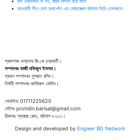
যদি ঐক্যবদ্ধ না হই, রাষ্ট্র বিপন্ন হয়ে যাবে
আওয়ামী লীগ নেতা ক্যাপ্টেন এম মোয়াজ্জেম বরিশাল ডিবি হেফাজতে
প্রকাশকঃ ডাক্তার জি.কে চক্রবর্তী।
সম্পাদকঃ কাজী মফিজুল ইসলাম।
প্রধান সম্পাদকঃ নুসরাত রসিদ।
নির্বাহী সম্পাদকঃ জাকিরুল মোমিন।
মোবাইলঃ 01711225620
মেইলঃ protidin.barisal@gmail.com
ঠিকানাঃ প্যারারা রোড, বরিশাল ৮২০০।
Design and developed by
Engieer BD Network