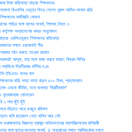
জার টাকা বাড়িভাড়া বাড়ছে শিক্ষকদের
জেলা বিএনপির নেতৃত্ব ফিরে পেলেন নুরুল আমিন-সালাম রাড়ি
িক্ষকদের কর্মবিরতি ঘোষণা
যাবের গাড়ির সঙ্গে বাসের সংঘর্ষ, শিশুসহ নিহত ৩
 কর্তৃপক্ষ অধ্যাদেশের খসড়া অনুমোদন
াড়ছে এমপিওভুক্ত শিক্ষকদের বাড়িভাড়া
দের লক্ষ্য: চরমোনাই পীর
সরকার গঠন করবে: তা‌রেক রহমান
সরকারই আসুক, তার সঙ্গে কাজ করবে ভারত: বিক্রম মিশ্রি
য় স্বা‌মি‌কে দ্বিতীয়বার ফাঁসির দণ্ড
ডিসি-ইউএনও পদের নাম
ক্ষকদের বাড়ি ভাড়া ভাতা বাড়ল ৫০০ টাকা, প্রত্যাখ্যান
দ এখনো জীবিত, তবে অবস্থা ‘ক্রিটিক্যাল’
৭ যুদ্ধজাহাজ মোতায়েন
 ২ লাখ ছুঁই ছুঁই
রে দাঁড়াতে পারে ফরচুন বরিশাল
সন্তান জবি ছাত্রদল নেতা হাসিব আর নেই
 অরাজকতার বিরুদ্ধে স্বাস্থ্য অধিদফতরের মহাপরিচালকের হুশিয়ারী
কদের সঙ্গে ছাত্র-জনতার সংঘর্ষ, ॥ অবরোধের স্থান শ্রমিকরেদর দখলে