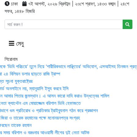
ঢাকা
৭ই আগস্ট, ২০২৬ খ্রিস্টাব্দ | ২৩শে শ্রাবণ, ১৪৩৩ বঙ্গাব্দ | ২৪শে
সফর, ১৪৪৮ হিজরি
মেনু
শিরোনাম
মকে ‘ডিবি পরিচয়ে’ তুলে নিয়ে ‘শারীরিকভাবে লাঞ্ছিতের’ অভিযোগ, এসআইসহ তিনজন প্রত্
া ২৪ বিলিয়ন ডলার ছাড়তে রাজি ট্রাম্প
 সূচনা যুক্তরাষ্ট্রের
র্ড অনলাইনে নয়, ম্যানুয়ালি ইস্যু করবে ইসি
 আমার পিতার জন্মস্থান। এ আসন কারো দাবি করাও উদ্ধত্বের শামিল
তা ক্যাপ্টেন এম মোয়াজ্জেম বরিশাল ডিবি হেফাজতে
াগে গুম প্রতিরোধ ও প্রতিকার ট্রাইব্যুনাল গঠন করে প্রজ্ঞাপন
া জিয়া ও তারেক রহমানের পক্ষে মনোনয়নপত্র সংগ্রহ
িরছেন তারেক রহমান
র সময় ব‌রিশাল ও বরগুনার আওয়ামী লীগের দুই নেতা আটক