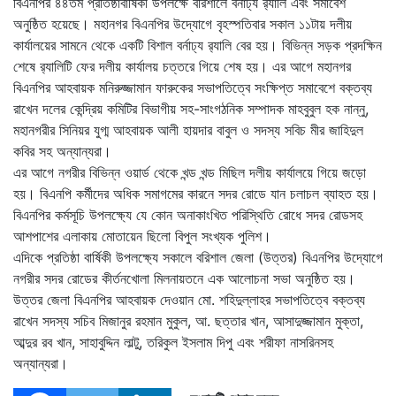
বিএনপির ৪৪তম প্রতিষ্ঠাবার্ষিকী উপলক্ষে বরিশালে বর্নাঢ্য র‌্যালি এবং সমাবেশ
অনুষ্ঠিত হয়েছে। মহানগর বিএনপির উদ্যোগে বৃহস্পতিবার সকাল ১১টায় দলীয়
কার্যালয়ের সামনে থেকে একটি বিশাল বর্নাঢ্য র‌্যালি বের হয়। বিভিন্ন সড়ক প্রদক্ষিন
শেষে র‌্যালিটি ফের দলীয় কার্যালয় চত্তরে গিয়ে শেষ হয়। এর আগে মহানগর
বিএনপির আহবায়ক মনিরুজ্জামান ফারুকের সভাপতিত্বে সংক্ষিপ্ত সমাবেশে বক্তব্য
রাখেন দলের কেন্দ্রিয় কমিটির বিভাগীয় সহ-সাংগঠনিক সম্পাদক মাহবুবুল হক নান্নু,
মহানগরীর সিনিয়র যুগ্ম আহবায়ক আলী হায়দার বাবুল ও সদস্য সবিচ মীর জাহিদুল
কবির সহ অন্যান্যরা।
এর আগে নগরীর বিভিন্ন ওয়ার্ড থেকে খন্ড খন্ড মিছিল দলীয় কার্যালয়ে গিয়ে জড়ো
হয়। বিএনপি কর্মীদের অধিক সমাগমের কারনে সদর রোডে যান চলাচল ব্যাহত হয়।
বিএনপির কর্মসূচি উপলক্ষ্যে যে কোন অনাকাংখিত পরিস্থিতি রোধে সদর রোডসহ
আশপাশের এলাকায় মোতায়েন ছিলো বিপুল সংখ্যক পুলিশ।
এদিকে প্রতিষ্ঠা বার্ষিকী উপলক্ষ্যে সকালে বরিশাল জেলা (উত্তর) বিএনপির উদ্যোগে
নগরীর সদর রোডের কীর্তনখোলা মিলনায়তনে এক আলোচনা সভা অনুষ্ঠিত হয়।
উত্তর জেলা বিএনপির আহবায়ক দেওয়ান মো. শহিদুল্লাহর সভাপতিত্বে বক্তব্য
রাখেন সদস্য সচিব মিজানুর রহমান মুকুল, আ. ছত্তার খান, আসাদুজ্জামান মুক্তা,
আব্দুর রব খান, সাহাবুদ্দিন লাল্টু, তরিকুল ইসলাম দিপু এবং শরীফা নাসরিনসহ
অন্যান্যরা।