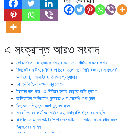
সংবাদটি শেয়ার করুন
এ সংক্রান্ত আরও সংবাদ
গৌরনদীতে এক যুবককে লোহার রড দিয়ে পিটিয়ে গুরুতর জখম
ক্রিকেটার নাঈমকে ‘ডিবি পরিচয়ে’ তুলে নিয়ে ‘শারীরিকভাবে লাঞ্ছিতের’
অভিযোগ, এসআইসহ তিনজন প্রত্যাহার
তালতলীর ইউএনওকে প্রত্যাহার
ইরানের জব্দ করা ২৪ বিলিয়ন ডলার ছাড়তে রাজি ট্রাম্প
জালিয়াতির অভিযোগে কুয়েতে ৫ বাংলাদেশি গ্রেপ্তার
বিশ্বকাপে উড়ন্ত সূচনা যুক্তরাষ্ট্রের
সাংবাদিকদের কার্ড অনলাইনে নয়, ম্যানুয়ালি ইস্যু করবে ইসি
বরিশাল-৫ আসন আমার পিতার জন্মস্থান। এ আসন কারো দাবি করাও
উদ্ধত্বের শামিল