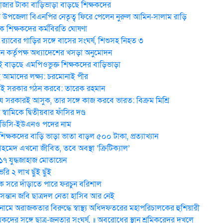
হাজার টাকা বাড়িভাড়া বাড়ছে শিক্ষকদের
উপজেলা বিএনপির নেতৃত্ব ফিরে পেলেন নুরুল আমিন-সালাম রাড়ি
 শিক্ষকদের কর্মবিরতি ঘোষণা
র‍্যাবের গাড়ির সঙ্গে বাসের সংঘর্ষ, শিশুসহ নিহত ৩
ন কর্তৃপক্ষ অধ্যাদেশের খসড়া অনুমোদন
 বাড়ছে এমপিওভুক্ত শিক্ষকদের বাড়িভাড়া
মাদের লক্ষ্য: চরমোনাই পীর
ই সরকার গঠন করবে: তা‌রেক রহমান
 সরকারই আসুক, তার সঙ্গে কাজ করবে ভারত: বিক্রম মিশ্রি
য় স্বা‌মি‌কে দ্বিতীয়বার ফাঁসির দণ্ড
 ডিসি-ইউএনও পদের নাম
িক্ষকদের বাড়ি ভাড়া ভাতা বাড়ল ৫০০ টাকা, প্রত্যাখ্যান
েদ এখনো জীবিত, তবে অবস্থা ‘ক্রিটিক্যাল’
 ১৭ যুদ্ধজাহাজ মোতায়েন
ি ২ লাখ ছুঁই ছুঁই
 সরে দাঁড়াতে পারে ফরচুন বরিশাল
 সন্তান জবি ছাত্রদল নেতা হাসিব আর নেই
মে অরাজকতার বিরুদ্ধে স্বাস্থ্য অধিদফতরের মহাপরিচালকের হুশিয়ারী
িকদের সঙ্গে ছাত্র-জনতার সংঘর্ষ, ॥ অবরোধের স্থান শ্রমিকরেদর দখলে