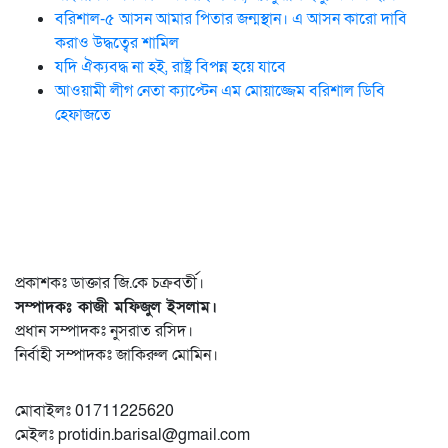
বরিশাল-৫ আসন আমার পিতার জন্মস্থান। এ আসন কারো দাবি
করাও উদ্ধত্বের শামিল
যদি ঐক্যবদ্ধ না হই, রাষ্ট্র বিপন্ন হয়ে যাবে
আওয়ামী লীগ নেতা ক্যাপ্টেন এম মোয়াজ্জেম বরিশাল ডিবি
হেফাজতে
প্রকাশকঃ ডাক্তার জি.কে চক্রবর্তী।
সম্পাদকঃ কাজী মফিজুল ইসলাম।
প্রধান সম্পাদকঃ নুসরাত রসিদ।
নির্বাহী সম্পাদকঃ জাকিরুল মোমিন।
মোবাইলঃ 01711225620
মেইলঃ protidin.barisal@gmail.com