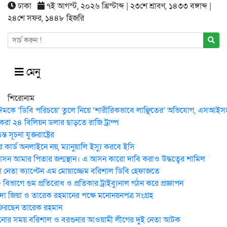
ঢাকা
৭ই আগস্ট, ২০২৬ খ্রিস্টাব্দ | ২৩শে শ্রাবণ, ১৪৩৩ বঙ্গাব্দ |
২৪শে সফর, ১৪৪৮ হিজরি
মেনু
শিরোনাম
ঈমকে ‘ডিবি পরিচয়ে’ তুলে নিয়ে ‘শারীরিকভাবে লাঞ্ছিতের’ অভিযোগ, এসআইসহ 
করা ২৪ বিলিয়ন ডলার ছাড়তে রাজি ট্রাম্প
 সূচনা যুক্তরাষ্ট্রের
কার্ড অনলাইনে নয়, ম্যানুয়ালি ইস্যু করবে ইসি
ন আমার পিতার জন্মস্থান। এ আসন কারো দাবি করাও উদ্ধত্বের শামিল
নেতা ক্যাপ্টেন এম মোয়াজ্জেম বরিশাল ডিবি হেফাজতে
িভাগে গুম প্রতিরোধ ও প্রতিকার ট্রাইব্যুনাল গঠন করে প্রজ্ঞাপন
েদা জিয়া ও তারেক রহমানের পক্ষে মনোনয়নপত্র সংগ্রহ
ফিরছেন তারেক রহমান
োর সময় ব‌রিশাল ও বরগুনার আওয়ামী লীগের দুই নেতা আটক