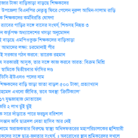
হাজার টাকা বাড়িভাড়া বাড়ছে শিক্ষকদের
উপজেলা বিএনপির নেতৃত্ব ফিরে পেলেন নুরুল আমিন-সালাম রাড়ি
 শিক্ষকদের কর্মবিরতি ঘোষণা
র‍্যাবের গাড়ির সঙ্গে বাসের সংঘর্ষ, শিশুসহ নিহত ৩
ন কর্তৃপক্ষ অধ্যাদেশের খসড়া অনুমোদন
 বাড়ছে এমপিওভুক্ত শিক্ষকদের বাড়িভাড়া
মাদের লক্ষ্য: চরমোনাই পীর
ই সরকার গঠন করবে: তা‌রেক রহমান
 সরকারই আসুক, তার সঙ্গে কাজ করবে ভারত: বিক্রম মিশ্রি
য় স্বা‌মি‌কে দ্বিতীয়বার ফাঁসির দণ্ড
 ডিসি-ইউএনও পদের নাম
িক্ষকদের বাড়ি ভাড়া ভাতা বাড়ল ৫০০ টাকা, প্রত্যাখ্যান
েদ এখনো জীবিত, তবে অবস্থা ‘ক্রিটিক্যাল’
 ১৭ যুদ্ধজাহাজ মোতায়েন
ি ২ লাখ ছুঁই ছুঁই
 সরে দাঁড়াতে পারে ফরচুন বরিশাল
 সন্তান জবি ছাত্রদল নেতা হাসিব আর নেই
মে অরাজকতার বিরুদ্ধে স্বাস্থ্য অধিদফতরের মহাপরিচালকের হুশিয়ারী
িকদের সঙ্গে ছাত্র-জনতার সংঘর্ষ, ॥ অবরোধের স্থান শ্রমিকরেদর দখলে