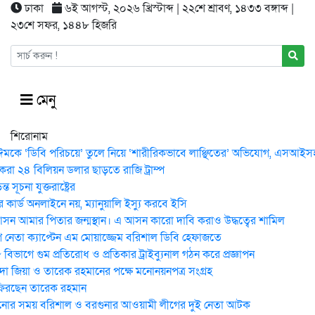
ঢাকা
৬ই আগস্ট, ২০২৬ খ্রিস্টাব্দ | ২২শে শ্রাবণ, ১৪৩৩ বঙ্গাব্দ |
২৩শে সফর, ১৪৪৮ হিজরি
মেনু
শিরোনাম
ঈমকে ‘ডিবি পরিচয়ে’ তুলে নিয়ে ‘শারীরিকভাবে লাঞ্ছিতের’ অভিযোগ, এসআইসহ 
করা ২৪ বিলিয়ন ডলার ছাড়তে রাজি ট্রাম্প
 সূচনা যুক্তরাষ্ট্রের
কার্ড অনলাইনে নয়, ম্যানুয়ালি ইস্যু করবে ইসি
ন আমার পিতার জন্মস্থান। এ আসন কারো দাবি করাও উদ্ধত্বের শামিল
নেতা ক্যাপ্টেন এম মোয়াজ্জেম বরিশাল ডিবি হেফাজতে
িভাগে গুম প্রতিরোধ ও প্রতিকার ট্রাইব্যুনাল গঠন করে প্রজ্ঞাপন
েদা জিয়া ও তারেক রহমানের পক্ষে মনোনয়নপত্র সংগ্রহ
ফিরছেন তারেক রহমান
োর সময় ব‌রিশাল ও বরগুনার আওয়ামী লীগের দুই নেতা আটক